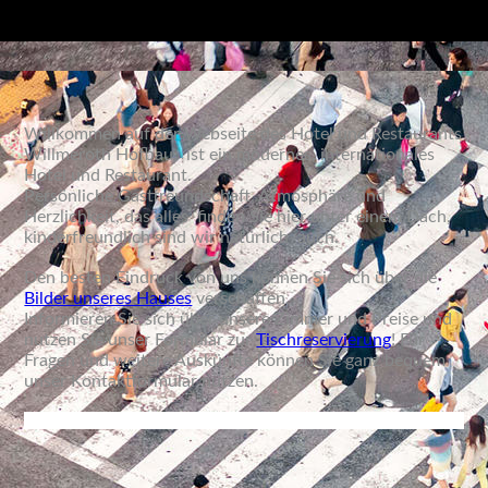
Willkommen auf der Webseite des Hotel und Restaurants
Willmeroth Hofbau,
ist ein modernes, internationales
Hotel und Restaurant.
Persönliche Gastfreundschaft, Atmosphäre und
Herzlichkeit, das alles finden Sie hier unter einem Dach,
kinderfreundlich sind wir natürlich auch.
Den besten Eindruck von uns können Sie sich über die
Bilder unseres Hauses
verschaffen.
Informieren Sie sich über unsere Zimmer und Preise und
nutzen Sie unser Formular zur
Tischreservierung
! Für
Fragen und weitere Auskünfte können Sie ganz bequem
unser Kontaktformular nutzen.