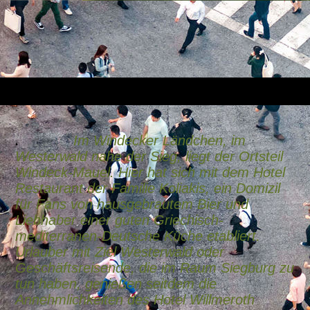
Im Windecker Ländchen, im
.
Westerwald nahe der Sieg, liegt der Ortsteil
Windeck-Mauel. Hier hat sich mit dem Hotel
Restaurant der Familie Koliakis, ein Domizil
für Fans von hausgebrautem Bier und
Liebhaber einer guten Griechisch-
mediterranen-Deutsche Küche etabliert.
Urlauber mit Ziel Westerwald oder
Geschäftsreisende, die im Raum Siegburg zu
tun haben, genießen seitdem die
Annehmlichkeiten des Hotel Willmeroth