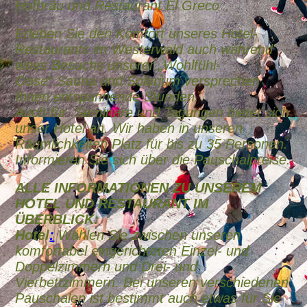
Hofbräu und Restaurant El Greco
Erleben Sie den Komfort unseres Hotel-
Restaurants im Westerwald auch während
eines Besuchs unserer „Wohlfühl-
Oase“.Sauna und Solarium versprechen
Ihnen entspannende Stunden.
Auch für Seminare und Tagungen bietet sich
unser Hotel an. Wir haben in unseren
Räumlichkeiten Platz für bis zu 35 Personen.
Informieren Sie sich über die Pauschalpreise.
ALLE INFORMATIONEN ZU UNSEREM
HOTEL UND RESTAURANT IM
ÜBERBLICK:
Hotel
:
Wählen Sie zwischen unseren
komfortabel eingerichteten Einzel- und
Doppelzimmern und Drei- und
Vierbettzimmern. Bei unseren verschiedenen
Pauschalen ist bestimmt auch etwas für Sie