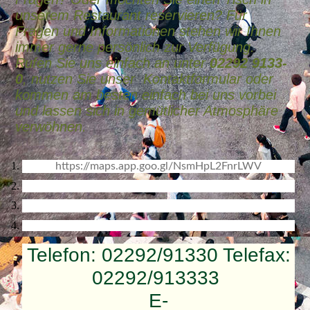
unserem Restaurant reservieren? Für
Fragen und Informationen stehen wir Ihnen
immer gerne persönlich zur Verfügung.
Rufen Sie uns einfach an unter
02292 9133-
0
, nutzen Sie unser Kontaktformular oder
kommen am besten einfach bei uns vorbei
und lassen sich in gemütlicher Atmosphäre
verwöhnen.
https://maps.app.goo.gl/NsmHpL2FnrLWV
Telefon: 02292/91330 Telefax:
02292/913333
E-