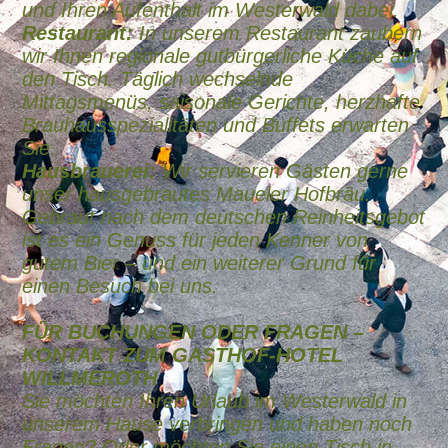
und Ihren Aufenthalt im Westerwald dabei.
Restaurant:
In unserem Restaurant zaubern
wir Ihnen regionale gutbürgerliche Küche auf
den Tisch. Täglich wechselnde
Mittagsmenüs, saisonale Gerichte, herzhafte
Brauhausspezialitäten und Buffets erwarten
Sie.
Hausbrauerei:
Wir servieren Gästen gerne
unser hausgebrautes Maueler Hofbräu.
Gebraut nach dem deutschen Reinheitsgebot
ist es ein Genuss für jeden Kenner von
gutem Bier – und ein weiterer Grund für
ei
nen Besuch bei uns.
FÜR BUCHUNGEN ODER FRAGEN –
KONTAKT ZUM GASTHOF-HOTEL
WILLMEROTH
Sie möchten Ihren Urlaub im Westerwald in
unserem Hause verbringen und haben noch
Fragen? Oder möchten Sie einen Tisch in